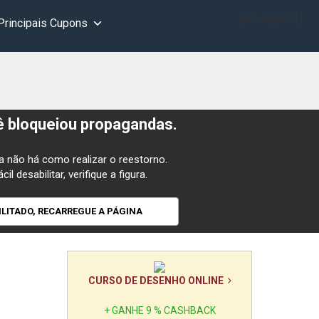
[wd_asp id=1]
Principais Cupons
ê bloqueiou propagandas.
 não há como realizar o reestorno.
ácil desabilitar, verifique a figura.
ILITADO, RECARREGUE A PÁGINA
CURSO DE DESENHO ONLINE
+ GANHE 9 % CASHBACK