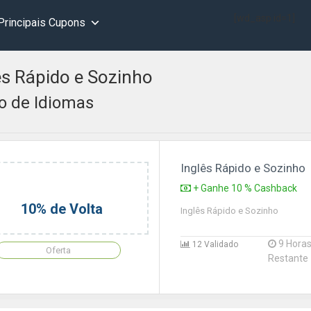
[wd_asp id=1]
Principais Cupons
ês Rápido e Sozinho
o de Idiomas
Inglês Rápido e Sozinho
+ Ganhe 10 % Cashback
10% de Volta
Inglês Rápido e Sozinho
9 Hora
12 Validado
Oferta
Restante