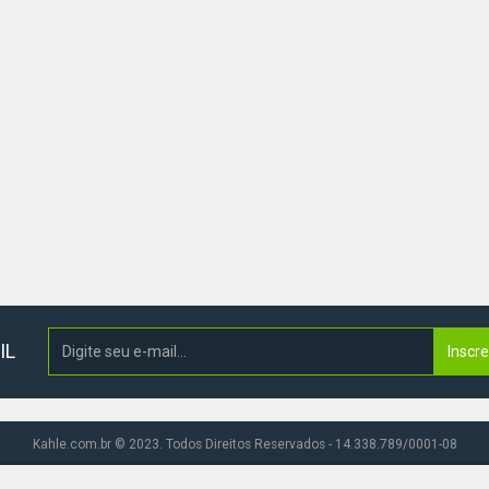
IL
Inscr
Kahle.com.br © 2023. Todos Direitos Reservados - 14.338.789/0001-08