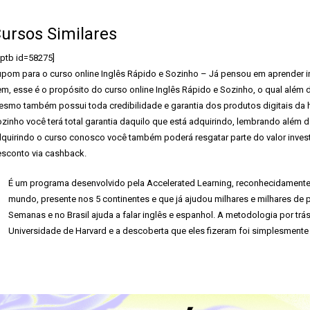
ursos Similares
ptb id=58275]
pom para o curso online Inglês Rápido e Sozinho – Já pensou em aprender ingl
m, esse é o propósito do curso online Inglês Rápido e Sozinho, o qual além
smo também possui toda credibilidade e garantia dos produtos digitais da h
zinho você terá total garantia daquilo que está adquirindo, lembrando além d
quirindo o curso conosco você também poderá resgatar parte do valor inve
sconto via cashback.
É um programa desenvolvido pela Accelerated Learning, reconhecidament
mundo, presente nos 5 continentes e que já ajudou milhares e milhares de p
Semanas e no Brasil ajuda a falar inglês e espanhol. A metodologia por trá
Universidade de Harvard e a descoberta que eles fizeram foi simplesmente 