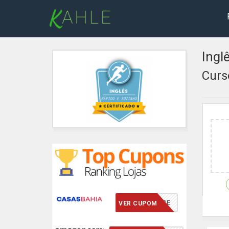
Ingl
Curs
VCMERECE
VER CUPOM