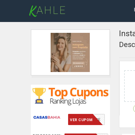
Inst
Desc
VCMERECE
VER CUPOM