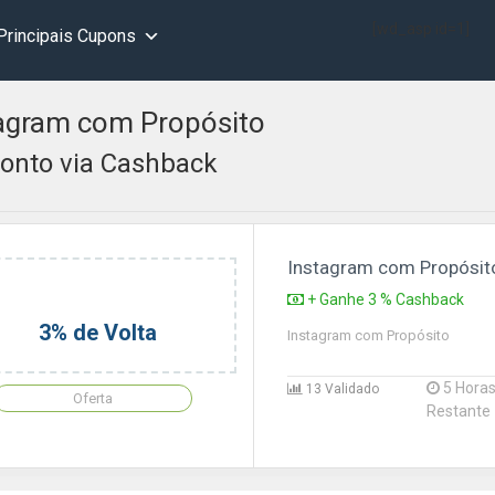
[wd_asp id=1]
Principais Cupons
agram com Propósito
onto via Cashback
Instagram com Propósit
+ Ganhe 3 % Cashback
3% de Volta
Instagram com Propósito
5 Hora
13 Validado
Oferta
Restante