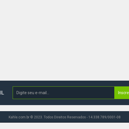
IL
Inscr
Kahle.com.br © 2023. Todos Direitos Reservados - 14.338.789/0001-08