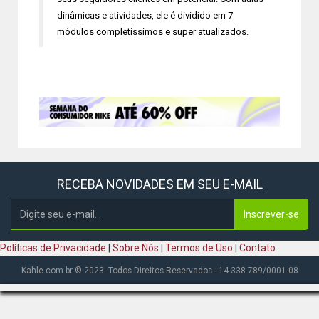
dinâmicas e atividades, ele é dividido em 7
módulos completíssimos e super atualizados.
RECEBA NOVIDADES EM SEU E-MAIL
Inscrever-se
Políticas de Privacidade
|
Sobre Nós
|
Termos de Uso
|
Contato
Kahle.com.br © 2023. Todos Direitos Reservados - 14.338.789/0001-08