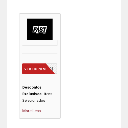
[JA INCLUSO]
VER CUPOM
Descontos
Exclusivos
- Itens
Selecionados
More
Less