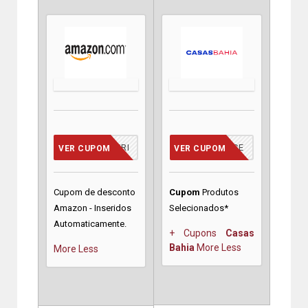
CUPOM INSERIDO
VCMERECE
VER CUPOM
VER CUPOM
Cupom de desconto
Cupom
Produtos
Amazon - Inseridos
Selecionados*
Automaticamente.
+ Cupons
Casas
Bahia
More
Less
More
Less