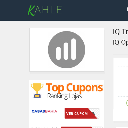
IQ T
IQ O
VCMERECE
VER CUPOM