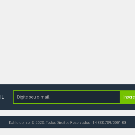
IL
Inscr
Kahle.com.br © 2023. Todos Direitos Reservados - 14.338.789/0001-08