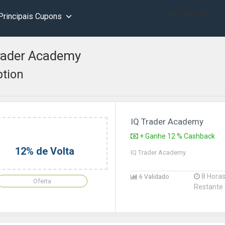
[wd_asp id=1]
Principais Cupons
rader Academy
ption
IQ Trader Academy
+ Ganhe 12 % Cashback
12% de Volta
IQ Trader Academy
8 Hora
6 Validado
Oferta
Restante