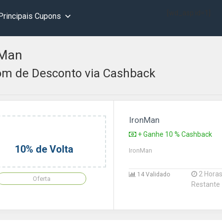
[wd_asp id=1]
Principais Cupons
nMan
m de Desconto via Cashback
IronMan
+ Ganhe 10 % Cashback
10% de Volta
IronMan
2 Hora
14 Validado
Oferta
Restante