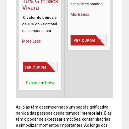
10% GiftBack
Itens Selecionados.
Vivara
More
Less
O
valor do bônus
é
de 10% do valor total
da compra futura
[INCLUIDO NO SITE]
VER CUPOM
More
Less
[JÁ INCLUSO]
VER CUPOM
Expira em breve
As jóias têm desempenhado um papel significativo
na vida das pessoas desde tempos
imemoriais
. Elas
têm o poder de expressar emoções, contar histórias
e simbolizar momentos importantes. Ao longo dos