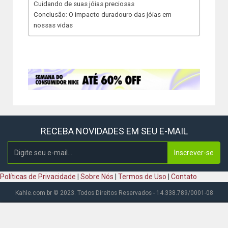
Cuidando de suas jóias preciosas
Conclusão: O impacto duradouro das jóias em
nossas vidas
RECEBA NOVIDADES EM SEU E-MAIL
Inscrever-se
Políticas de Privacidade
|
Sobre Nós
|
Termos de Uso
|
Contato
Kahle.com.br © 2023. Todos Direitos Reservados - 14.338.789/0001-08