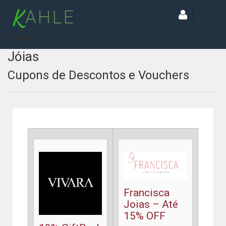
[wd_asp id=1]
Jóias
Cupons de Descontos e Vouchers
Francisca
Joias – Até
15% OFF