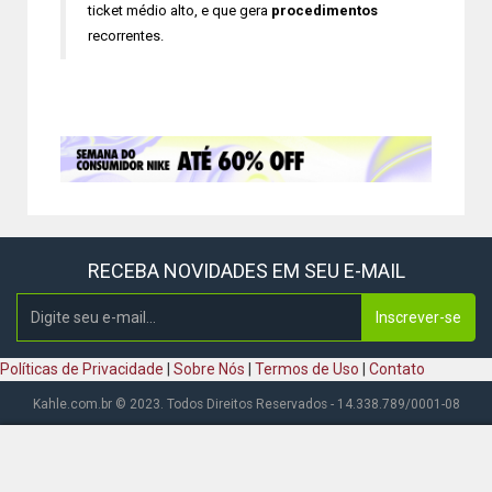
ticket médio alto, e que gera
procedimentos
recorrentes.
RECEBA NOVIDADES EM SEU E-MAIL
Inscrever-se
Políticas de Privacidade
|
Sobre Nós
|
Termos de Uso
|
Contato
Kahle.com.br © 2023. Todos Direitos Reservados - 14.338.789/0001-08