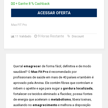
+ Ganhe 8 % Cashback
ACESSAR OFERTA
Max FIT Pro
9 Horas Restante
11 Validado
Discount
Que tal
emagrecer
de forma fácil, definitiva e de modo
saudável? O
Max Fit Pro
é recomendado por
profissionais de saúde em mais de 40 países e também é
aprovado pela Anvisa. Ele contém fibras que controlam e
inibem o apetite e age para sugar a
gordura localizada
,
fortalecer os tecidos eliminado a flacidez, possui fontes
de energia que aceleram o
metabolismo
, libera toxinas,
auxiliando no
emagrecimento
e melhora a disposição