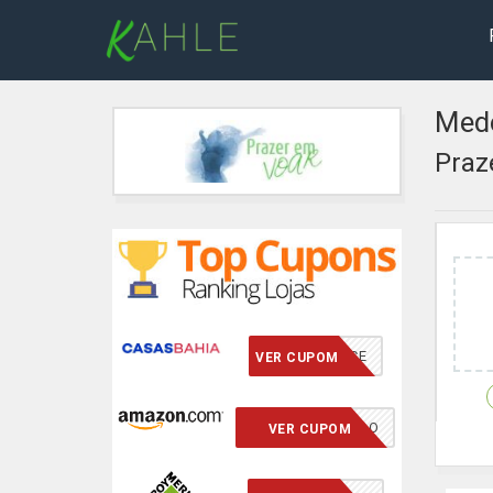
Medo
Praz
VCMERECE
VER CUPOM
CUPOM INSERIDO
VER CUPOM