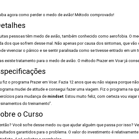
iba agora como perder o medo de avião! Método comprovado!
etalhes
itas pessoas têm medo de avião, também conhecido como aerofobia. O medo
da dos que sofrem desse mal. Não apenas por causa dos sintomas, que vão 
de vivenciar o pânico e se sentir paralisada como se tivesse entrado em um t
s existe tratamento para o medo de avião. O método Prazer em Voar já cons
specificações
u fiz o programa Prazer em Voar. Fazia 12 anos que eu não viajava porque não
ograma mudei de atitude e consegui fazer uma viagem. Fiz o programa na quinta
ercícios para mudança de
mindset
. Estou muito feliz, com certeza vou viaj
sinamentos do treinamento”.
obre o Curso
então? Você sofre desse medo ou que ajudar alguém que passa por isso? V
sultados garantidos para o problema. O valor do investimento é relativamente