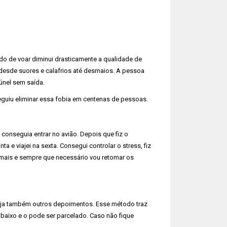
 de voar diminui drasticamente a qualidade de
desde suores e calafrios até desmaios. A pessoa
únel sem saída.
eguiu eliminar essa fobia em centenas de pessoas.
 conseguia entrar no avião. Depois que fiz o
 e viajei na sexta. Consegui controlar o stress, fiz
ar mais e sempre que necessário vou retomar os
eja também outros depoimentos. Esse método traz
 baixo e o pode ser parcelado. Caso não fique