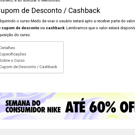
tisfeito, é só solicitar o reembolso.
upom de Desconto / Cashback
quirindo o curso Medo de voar o usuário estará apto a receber parte do valo
e
cupom de desconto
via
cashback
. Lembramos que o valor estará disponí
uisição do curso.
Detalhes
Especificações
Sobre o Curso
Cupom de Desconto / Cashback