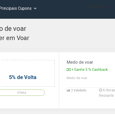
[wd_asp id=1]
Principais Cupons
 de voar
er em Voar
Medo de voar
+ Ganhe 5 % Cashback
5% de Volta
Medo de voar
6 Hora
2 Validado
Oferta
Restante