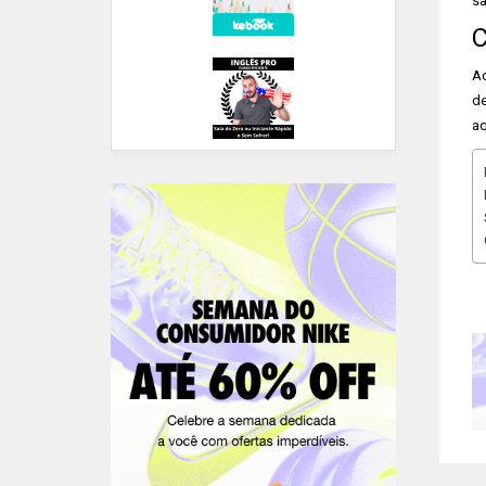
sa
C
Ad
d
aq