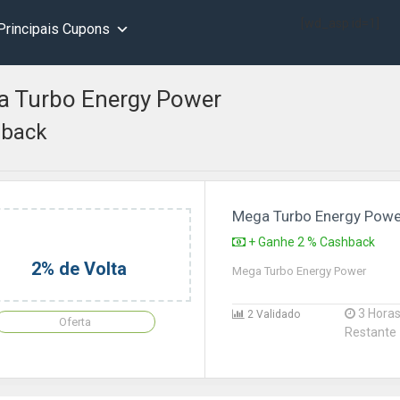
[wd_asp id=1]
Principais Cupons
 Turbo Energy Power
back
Mega Turbo Energy Powe
+ Ganhe 2 % Cashback
2% de Volta
Mega Turbo Energy Power
3 Hora
2 Validado
Oferta
Restante