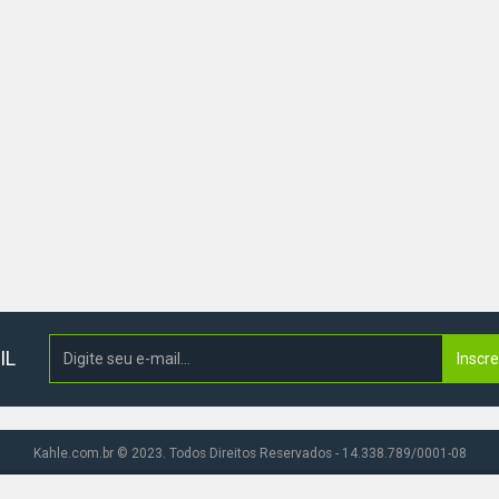
IL
Inscr
Kahle.com.br © 2023. Todos Direitos Reservados - 14.338.789/0001-08