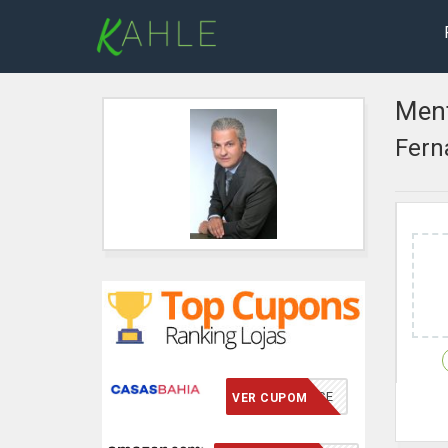
Ment
Fern
VCMERECE
VER CUPOM