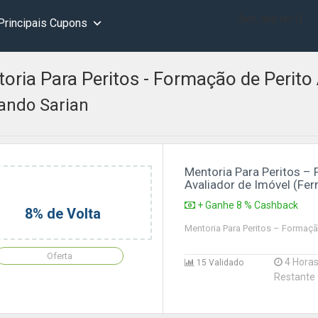
[wd_asp id=1]
Principais Cupons
oria Para Peritos - Formação de Perito 
ando Sarian
Mentoria Para Peritos –
Avaliador de Imóvel (Fer
+ Ganhe 8 % Cashback
8% de Volta
Mentoria Para Peritos – Formaçã
Oferta
4 Hora
15 Validado
Restante