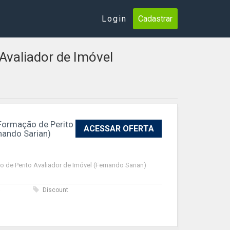
Login
Cadastrar
Avaliador de Imóvel
 Formação de Perito
ACESSAR OFERTA
nando Sarian)
o de Perito Avaliador de Imóvel (Fernando Sarian)
s
Discount