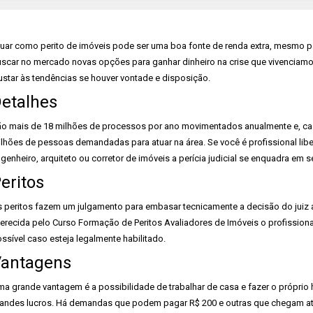
uar como perito de imóveis pode ser uma boa fonte de renda extra, mesmo p
scar no mercado novas opções para ganhar dinheiro na crise que vivenciamos
ustar às tendências se houver vontade e disposição.
etalhes
o mais de 18 milhões de processos por ano movimentados anualmente e, cas
lhões de pessoas demandadas para atuar na área. Se você é profissional libera
genheiro, arquiteto ou corretor de imóveis a perícia judicial se enquadra em
eritos
 peritos fazem um julgamento para embasar tecnicamente a decisão do juiz 
erecida pelo Curso Formação de Peritos Avaliadores de Imóveis o profissiona
ssível caso esteja legalmente habilitado.
antagens
a grande vantagem é a possibilidade de trabalhar de casa e fazer o próprio
andes lucros. Há demandas que podem pagar R$ 200 e outras que chegam até