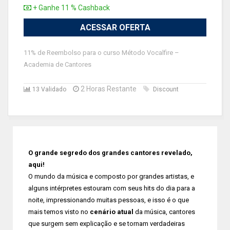
+ Ganhe 11 % Cashback
ACESSAR OFERTA
11% de Reembolso para o curso Método Vocalfire –
Academia de Cantores
2 Horas Restante
13 Validado
Discount
O grande segredo dos grandes cantores revelado,
aqui!
O mundo da música e composto por grandes artistas, e
alguns intérpretes estouram com seus hits do dia para a
noite, impressionando muitas pessoas, e isso é o que
mais temos visto no
cenário atual
da música, cantores
que surgem sem explicação e se tornam verdadeiras