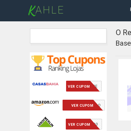
O Re
Base
VCMERECE
VER CUPOM
CUPOM INSERIDO
VER CUPOM
ECONOMIZE20
VER CUPOM