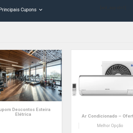
[wd_asp id=1]
Principais Cupons
upom Descontos Esteira
Elétrica
Ar Condicionado – Ofer
Melhor Opção