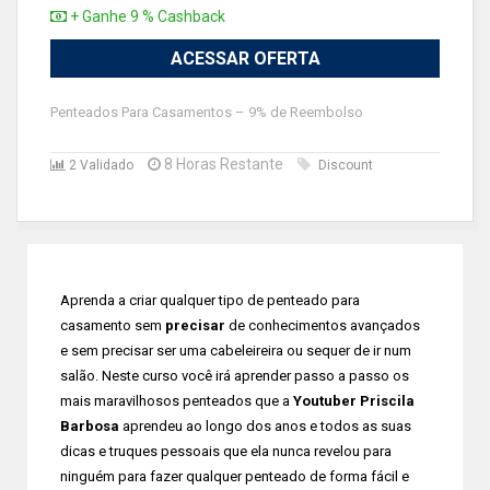
+ Ganhe 9 % Cashback
ACESSAR OFERTA
Penteados Para Casamentos – 9% de Reembolso
8 Horas Restante
2 Validado
Discount
Aprenda a criar qualquer tipo de penteado para
casamento sem
precisar
de conhecimentos avançados
e sem precisar ser uma cabeleireira ou sequer de ir num
salão. Neste curso você irá aprender passo a passo os
mais maravilhosos penteados que a
Youtuber Priscila
Barbosa
aprendeu ao longo dos anos e todos as suas
dicas e truques pessoais que ela nunca revelou para
ninguém para fazer qualquer penteado de forma fácil e