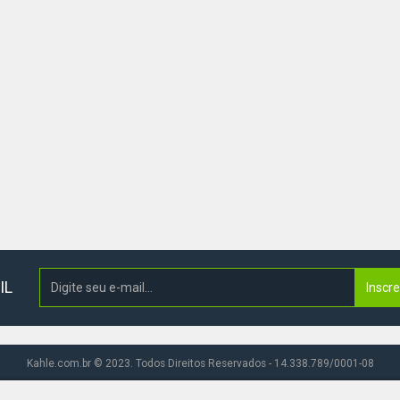
IL
Inscr
Kahle.com.br © 2023. Todos Direitos Reservados - 14.338.789/0001-08