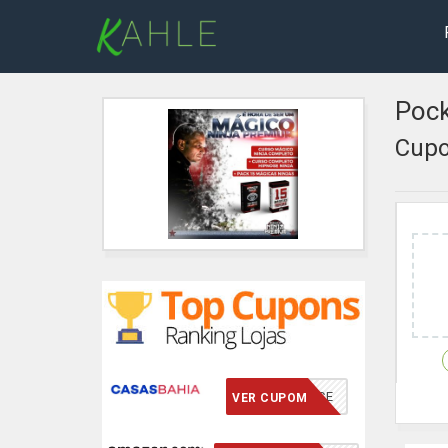
Pock
Cupo
VCMERECE
VER CUPOM