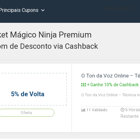
[wd_asp id=1]
Principais Cupons
et Mágico Ninja Premium
m de Desconto via Cashback
O Ton da Voz Online – Té
+ Ganhe 10% de Cashback
5% de Volta
O Ton da Voz Online – Técnica v
6 Hora
11 Validado
Oferta
Restante