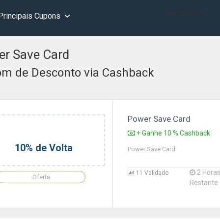
[wd_asp id=1]
Principais Cupons
r Save Card
m de Desconto via Cashback
Power Save Card
+ Ganhe 10 % Cashback
10% de Volta
Power Save Card
2 Hora
11 Validado
Oferta
Restante