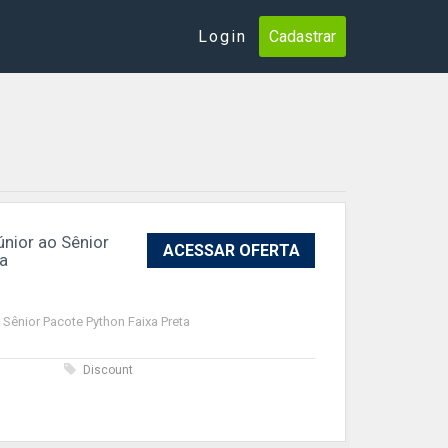
Login
Cadastrar
nior ao Sênior
ACESSAR OFERTA
ta
Sênior Pacote Python Faixa Preta
s
Discount