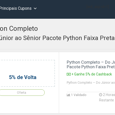
[wd_asp id=1]
Principais Cupons
hon Completo
únior ao Sênior Pacote Python Faixa Preta
Python Completo – Do Jú
Pacote Python Faixa Pre
+ Ganhe 5% de Cashback
5% de Volta
Python Completo – Do Júnior ao 
Oferta
2 Hora
1 Validado
Restante