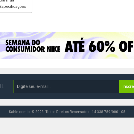
Garantia
Especificações
IL
Inscr
Kahle.com.br © 2023. Todos Direitos Reservados - 14.338.789/0001-08