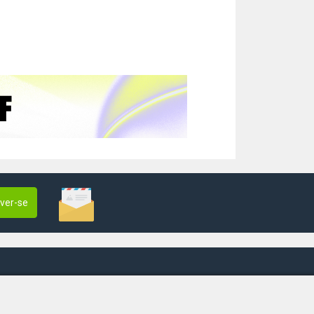
ever-se