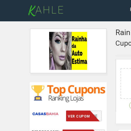
Rain
Cupo
VCMERECE
VER CUPOM