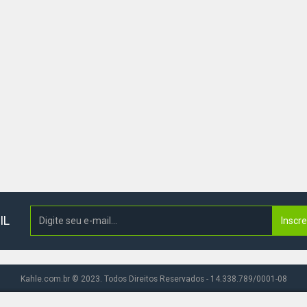
IL
Inscr
Kahle.com.br © 2023. Todos Direitos Reservados - 14.338.789/0001-08