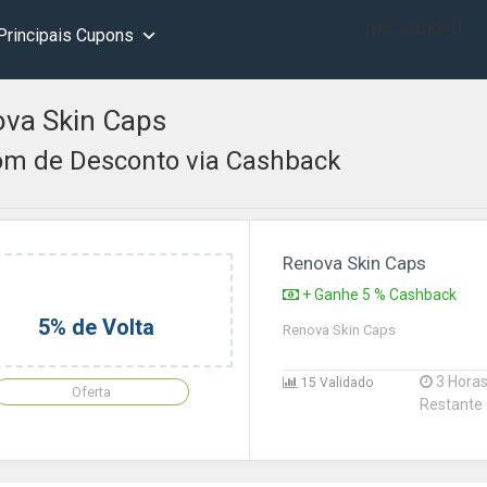
[wd_asp id=1]
Principais Cupons
va Skin Caps
m de Desconto via Cashback
Renova Skin Caps
+ Ganhe 5 % Cashback
5% de Volta
Renova Skin Caps
3 Hora
15 Validado
Oferta
Restante