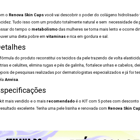
om o
Renova Skin Caps
você vai descobrir o poder do colágeno hidrolisado ti
acidez. Tudo isso com um produto totalmente natural e sem necessidade de 
ssar do tempo o
metabolismo
das mulheres se torna mais lento e ocorre d
uver uma dieta pobre em
vitaminas
e rica em gordura e sal.
etalhes
fórmula do produto reconstitui os tecidos da pele trazendo de volta elasticid
trias e celulites, elimina rugas e pés de galinha, fortalece unhas e cabelos, d
pois de pesquisas realizadas por dermatologistas especializados e já foi 
ela
Anvisa
.
specificações
kit mais vendido e o mais
recomendado
é o KIT com 5 potes com desconto 
resultado excelente. Tenha uma pele lisinha e renovada com
Renova Skin Ca