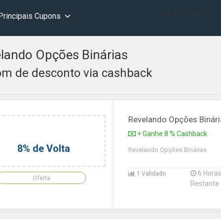
[wd_asp id=1]
Principais Cupons
lando Opções Binárias
m de desconto via cashback
Revelando Opções Binár
+ Ganhe 8 % Cashback
8% de Volta
Revelando Opções Binárias
6 Hora
1 Validado
Oferta
Restante