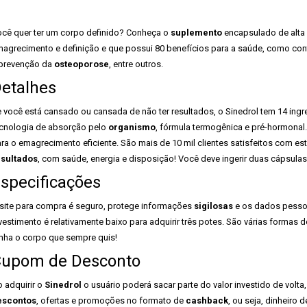
cê quer ter um corpo definido? Conheça o
suplemento
encapsulado de alta 
agrecimento e definição e que possui 80 benefícios para a saúde, como contr
prevenção da
osteoporose
, entre outros.
etalhes
 você está cansado ou cansada de não ter resultados, o Sinedrol tem 14 ingredi
cnologia de absorção pelo
organismo
, fórmula termogênica e pré-hormonal
ra o emagrecimento eficiente. São mais de 10 mil clientes satisfeitos com es
esultados
, com saúde, energia e disposição! Você deve ingerir duas cápsulas
specificações
site para compra é seguro, protege informações
sigilosas
e os dados pessoa
vestimento é relativamente baixo para adquirir três potes. São várias formas
nha o corpo que sempre quis!
upom de Desconto
 adquirir o
Sinedrol
o usuário poderá sacar parte do valor investido de volta,
escontos
, ofertas e promoções no formato de
cashback
, ou seja, dinheiro d