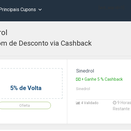
[wd_asp id=1]
Principais Cupons
rol
m de Desconto via Cashback
Sinedrol
+ Ganhe 5 % Cashback
5% de Volta
Sinedrol
9 Hora
4 Validado
Oferta
Restante