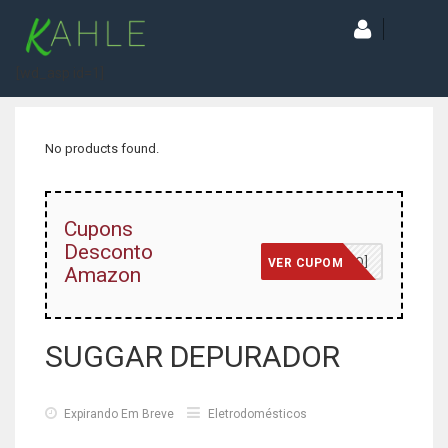
[wd_asp id=1]
No products found.
Cupons
Desconto
[JÁ INCLUSO]
VER CUPOM
Amazon
SUGGAR DEPURADOR
Expirando Em Breve
Eletrodomésticos