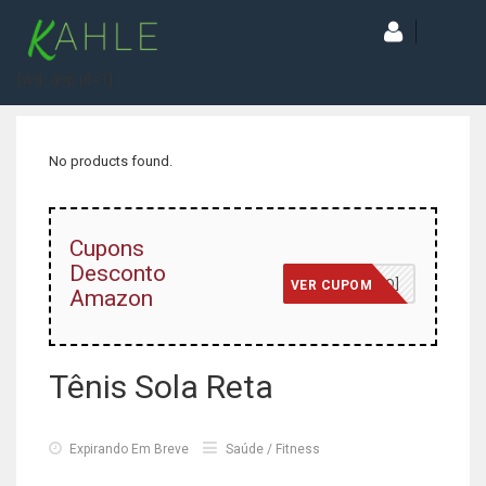
[wd_asp id=1]
No products found.
Cupons
Desconto
[JÁ INCLUSO]
VER CUPOM
Amazon
Tênis Sola Reta
Expirando Em Breve
Saúde / Fitness