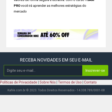
PRO
você irá aprender as melhores estratégias do
mercado
RECEBA NOVIDADES EM SEU E-MAIL
Inscrever-se
Políticas de Privacidade
|
Sobre Nós
|
Termos de Uso
|
Contato
Kahle.com.br © 2023. Todos Direitos Reservados - 14.338.789/0001-08