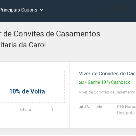
[wd_asp id=1]
Principais Cupons
r de Convites de Casamentos
itaria da Carol
Viver de Convites de C
+ Ganhe 10 % Cashback
10% de Volta
Viver de Convites de Casamento
6 Hora
4 Validado
Oferta
Restante