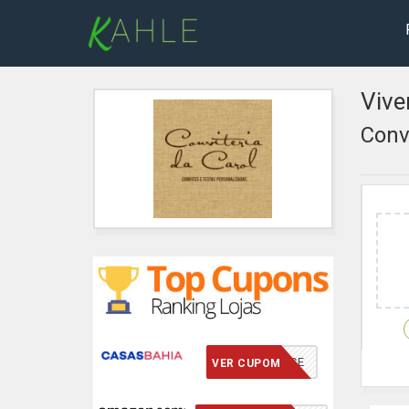
Vive
Conv
VCMERECE
VER CUPOM