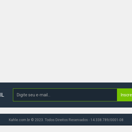
IL
Inscr
Kahle.com.br © 2023. Todos Direitos Reservados - 14.338.789/0001-08