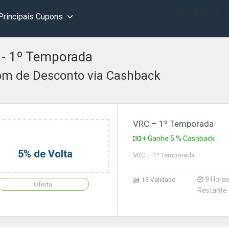
[wd_asp id=1]
Principais Cupons
- 1º Temporada
m de Desconto via Cashback
VRC – 1º Temporada
+ Ganhe 5 % Cashback
5% de Volta
VRC – 1º Temporada
9 Hora
15 Validado
Oferta
Restante