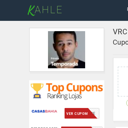
VRC 
Cupo
VCMERECE
VER CUPOM