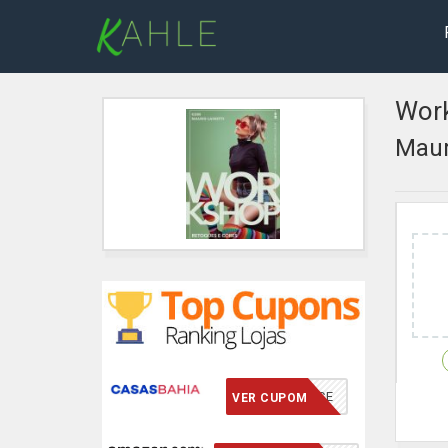
Work
Maur
VCMERECE
VER CUPOM