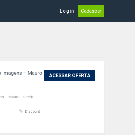
Login
Cadastrar
e Imagens – Mauro
ACESSAR OFERTA
s – Mauro Lainetti
s
Discount