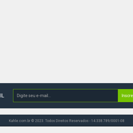
IL
Inscr
Kahle.com.br © 2023. Todos Direitos Reservados - 14.338.789/0001-08