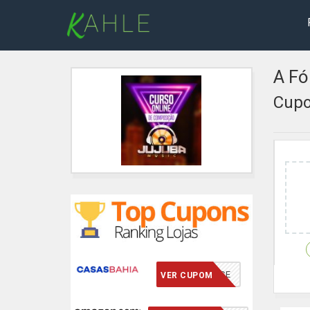
A Fó
Cupo
VCMERECE
VER CUPOM