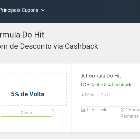
[wd_asp id=1]
Principais Cupons
rmula Do Hit
m de Desconto via Cashback
A Fórmula Do Hit
+ Ganhe 5 % Cashback
5% de Volta
A Fórmula Do Hit
4 Hora
11 Validado
Oferta
Restante