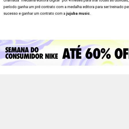
chamada “medalha editora digital” por 4 meses para tirar todas as dúvidas
período ganha um pré contrato com a medalha editora para ser treinado pel
sucesso e ganhar um contrato com a
jujuba music
.