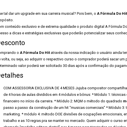
e tal dar um upgrade em sua carreira musical? Pois bem, o
A Fórmula Do Hit
opósito.
m conteúdo exclusivo e de extrema qualidade o produto digital A Fórmula Do 
esso a dicas e estratégias exclusivas que poderão potencializar seus conhe
esconto
omprando o
A Fórmula Do Hit
através da nossa indicação o usuário ainda ter
 volta, ou seja, ao adquirir o respectivo curso o comprador poderá sacar um 
terminado valor poderá ser solicitado 30 dias após a confirmação do pagam
etalhes
COM ASSESSORIA EXCLUSIVA DE 4 MESES Jujuba compositor compartilha s
de 4 horas de aulas divididos em 4 módulos e bônus: * Módulo 1: técnicas
financeiro no início da carreira. * Módulo 2: MQM o método do quadrado
m
passo a passo da construção de um hit “musicas comerciais” * Módulo 3: 
marketing. * módulo 4: método DOE divisões de ocupações emocionais, en
trabalho e as 10 regras pra se manter no mercado. Quem adquirir o curso 