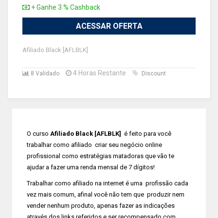
+ Ganhe 3 % Cashback
ACESSAR OFERTA
Afiliado Black [AFLBLK]
4 Horas Restante
8 Validado
Discount
O curso
Afiliado Black [AFLBLK]
é feito para você
trabalhar como afiliado criar seu negócio online
profissional como estratégias matadoras que vão te
ajudar a fazer uma renda mensal de 7 dígitos!
Trabalhar como afiliado na internet é uma profissão cada
vez mais comum, afinal você não tem que produzir nem
vender nenhum produto, apenas fazer as indicações
através dos links referidos e ser recompensado com