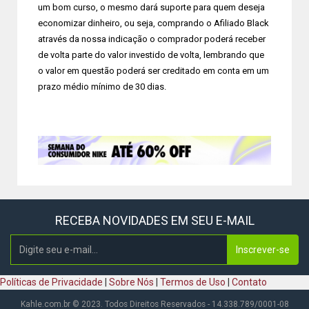
um bom curso, o mesmo dará suporte para quem deseja
economizar dinheiro, ou seja, comprando o Afiliado Black
através da nossa indicação o comprador poderá receber
de volta parte do valor investido de volta, lembrando que
o valor em questão poderá ser creditado em conta em um
prazo médio mínimo de 30 dias.
RECEBA NOVIDADES EM SEU E-MAIL
Inscrever-se
Políticas de Privacidade
|
Sobre Nós
|
Termos de Uso
|
Contato
Kahle.com.br © 2023. Todos Direitos Reservados - 14.338.789/0001-08