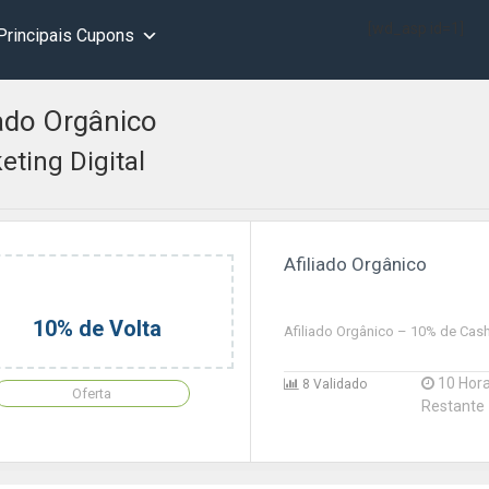
[wd_asp id=1]
Principais Cupons
iado Orgânico
eting Digital
Afiliado Orgânico
10% de Volta
Afiliado Orgânico – 10% de Cas
10 Hor
8 Validado
Oferta
Restante