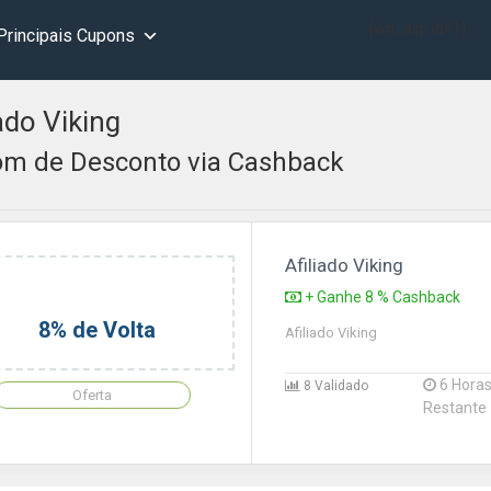
[wd_asp id=1]
Principais Cupons
iado Viking
m de Desconto via Cashback
Afiliado Viking
+ Ganhe 8 % Cashback
8% de Volta
Afiliado Viking
6 Hora
8 Validado
Oferta
Restante