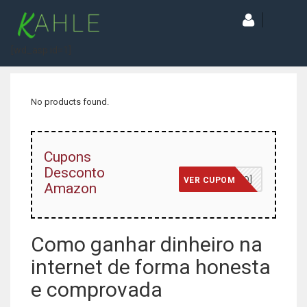
[wd_asp id=1]
No products found.
Cupons
Desconto
[JÁ INCLUSO]
VER CUPOM
Amazon
Como ganhar dinheiro na
internet de forma honesta
e comprovada