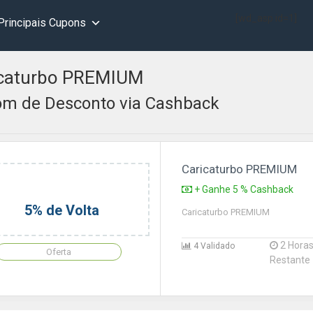
[wd_asp id=1]
Principais Cupons
icaturbo PREMIUM
m de Desconto via Cashback
Caricaturbo PREMIUM
+ Ganhe 5 % Cashback
5% de Volta
Caricaturbo PREMIUM
2 Hora
4 Validado
Oferta
Restante