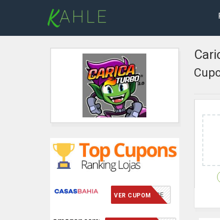
Car
Cupo
VCMERECE
VER CUPOM