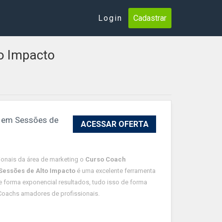
Login
Cadastrar
to Impacto
ta em Sessões de
ACESSAR OFERTA
ionais da área de marketing o
Curso Coach
 Sessões de Alto Impacto
é uma excelente ferramenta
e forma exponencial resultados, tudo isso de forma
r Coachs amadores de profissionais.