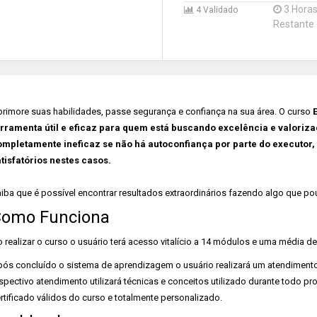
3 Hora
4 Validado
Restante
rimore suas habilidades, passe segurança e confiança na sua área. O curso
rramenta útil e eficaz para quem está buscando excelência e valoriz
mpletamente ineficaz se não há autoconfiança por parte do executor,
tisfatórios nestes casos.
iba que é possível encontrar resultados extraordinários fazendo algo que p
omo Funciona
 realizar o curso o usuário terá acesso vitalício a 14 módulos e uma média de
ós concluído o sistema de aprendizagem o usuário realizará um atendimento
spectivo atendimento utilizará técnicas e conceitos utilizado durante todo pr
rtificado válidos do curso e totalmente personalizado.