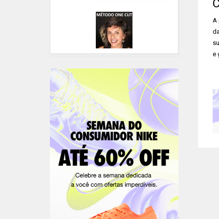
C
A 
d
su
e 