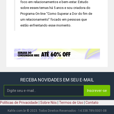
foco em relacionamentos e bem-estar. Estudo
sobre esses temas há 5 anos e sou criadora do
Programa On-line “Como Superar a Dor do fim de
um relacionamento” focado em pessoas que
estão enfrentando esse momento.
RECEBA NOVIDADES EM SEU E-MAIL
Inscrever-se
Políticas de Privacidade
|
Sobre Nós
|
Termos de Uso
|
Contato
Kahle.com.br © 2023. Todos Direitos Reservados - 14.338.789/0001-08