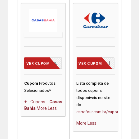
VCMERECE
[JÁ INCLUSO]
VER CUPOM
VER CUPOM
Cupom
Produtos
Lista completa de
Selecionados*
todos cupons
disponíveis no site
+ Cupons
Casas
do
Bahia
More
Less
carrefour.com.br/cupons
More
Less