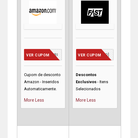
CUPOM INSERIDO
[JA INCLUSO]
VER CUPOM
VER CUPOM
Cupom de desconto
Descontos
Amazon - Inseridos
Exclusivos
- Itens
Automaticamente.
Selecionados
More
Less
More
Less