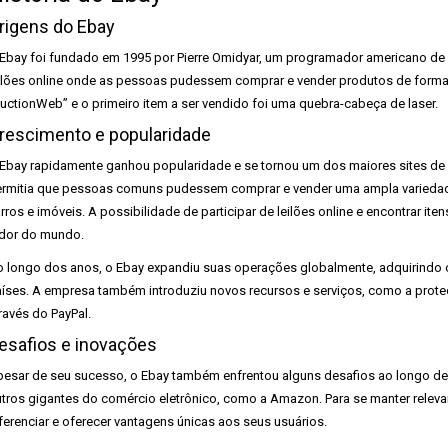
rigens do Ebay
Ebay foi fundado em 1995 por Pierre Omidyar, um programador americano de orig
ilões online onde as pessoas pudessem comprar e vender produtos de forma f
uctionWeb” e o primeiro item a ser vendido foi uma quebra-cabeça de laser.
rescimento e popularidade
Ebay rapidamente ganhou popularidade e se tornou um dos maiores sites de
rmitia que pessoas comuns pudessem comprar e vender uma ampla variedade
rros e imóveis. A possibilidade de participar de leilões online e encontrar ite
dor do mundo.
 longo dos anos, o Ebay expandiu suas operações globalmente, adquirindo o
íses. A empresa também introduziu novos recursos e serviços, como a prot
ravés do PayPal.
esafios e inovações
esar de seu sucesso, o Ebay também enfrentou alguns desafios ao longo de 
tros gigantes do comércio eletrônico, como a Amazon. Para se manter releva
ferenciar e oferecer vantagens únicas aos seus usuários.