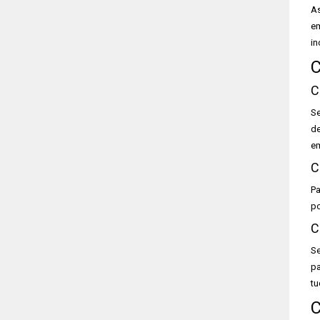
As
em
in
C
C
Se
de
em
C
Pa
po
C
Se
pa
tu
C