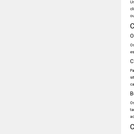
Um
cl
ou
C
O
Os
es
C
Pa
si
ca
B
Os
ta
ac
C