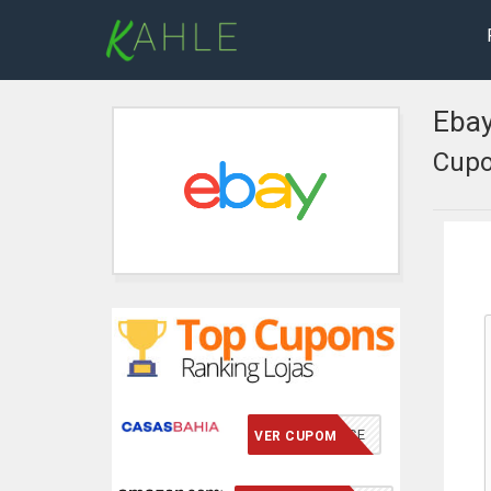
Eba
Cupo
VCMERECE
VER CUPOM