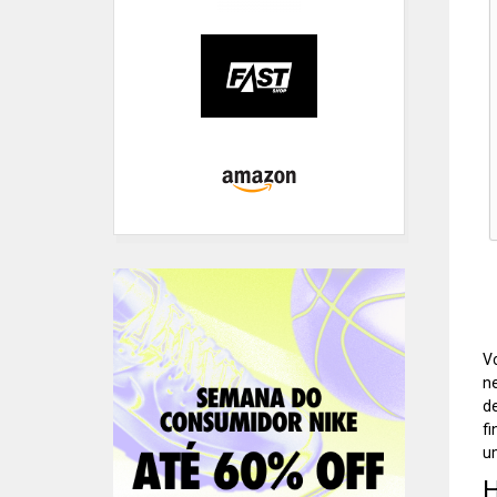
Vo
ne
de
fi
um
H