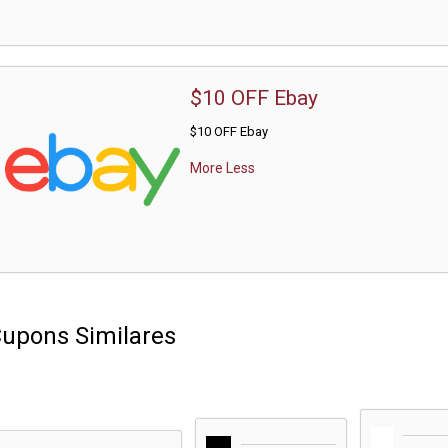
$10 OFF Ebay
$10 OFF Ebay
More
Less
upons Similares