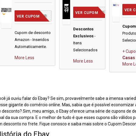
VER 
[JA INCLUSO]
VER CUPOM
CUPOM INSERIDO
VER CUPOM
Cupo
Descontos
Cupom de desconto
Produt
Exclusivos
-
Amazon - Inseridos
Seleci
Itens
Automaticamente.
Selecionados
+ Cupo
More
Less
Casas 
More
Less
More
L
cê já ouviu falar do Ebay? Se sim, provavelmente sabe a imensa vari
sse gigante do comércio online. Mas, sabia que é possível economizar
 desconto? Sim, meu amigo, o Ebay oferece uma série de cupons de de
nal da sua compra. E o melhor de tudo é que esses cupons são válidos
 desconto no frete. Fique conosco e saiba mais sobre o Cupom Descon
istória do Ebay