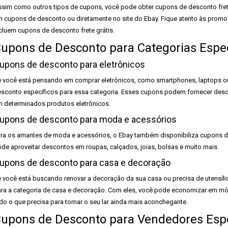
sim como outros tipos de cupons, você pode obter cupons de desconto frete 
 cupons de desconto ou diretamente no site do Ebay. Fique atento às promoç
cluem cupons de desconto frete grátis.
upons de Desconto para Categorias Espec
upons de desconto para eletrônicos
 você está pensando em comprar eletrônicos, como smartphones, laptops o
sconto específicos para essa categoria. Esses cupons podem fornecer desco
 determinados produtos eletrônicos.
upons de desconto para moda e acessórios
ra os amantes de moda e acessórios, o Ebay também disponibiliza cupons d
de aproveitar descontos em roupas, calçados, joias, bolsas e muito mais.
upons de desconto para casa e decoração
 você está buscando renovar a decoração da sua casa ou precisa de utensíl
ra a categoria de casa e decoração. Com eles, você pode economizar em móv
do o que precisa para tornar o seu lar ainda mais aconchegante.
upons de Desconto para Vendedores Espe