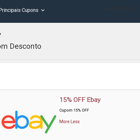
[wd_asp id=1]
Principais Cupons
y
m Desconto
15% OFF Ebay
Cupom 15% OFF
More
Less