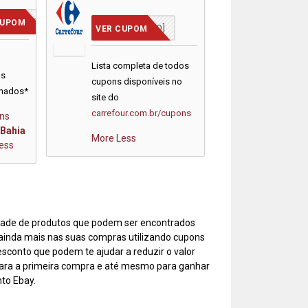
VCMERECE
CUPOM
[JÁ INCLUSO]
VER CUPOM
m
Lista completa de todos
os
cupons disponíveis no
onados*
site do
carrefour.com.br/cupons
ns
Bahia
More
Less
ess
edade de produtos que podem ser encontrados
 ainda mais nas suas compras utilizando cupons
sconto que podem te ajudar a reduzir o valor
 para a primeira compra e até mesmo para ganhar
to Ebay.