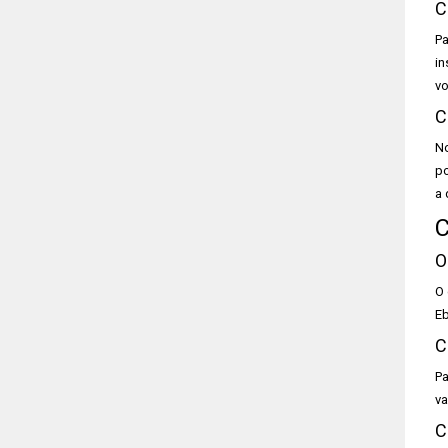
C
Pa
in
vo
C
No
po
a 
C
O
O 
Eb
C
Pa
va
C