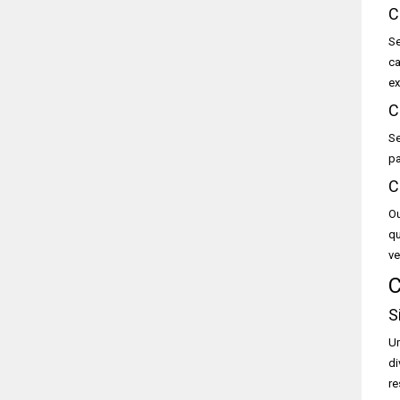
C
Se
ca
ex
C
Se
pa
C
Ou
qu
ve
C
S
Um
di
re