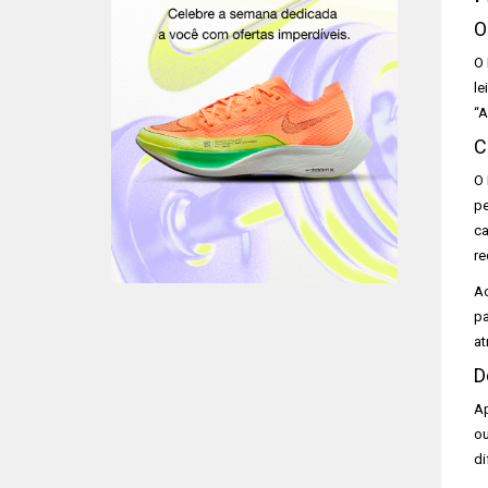
O
O 
le
“A
C
O 
pe
ca
re
Ao
pa
at
D
Ap
ou
di