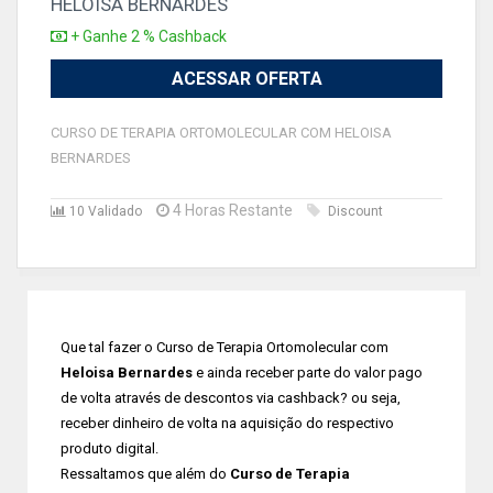
HELOISA BERNARDES
+ Ganhe 2 % Cashback
ACESSAR OFERTA
CURSO DE TERAPIA ORTOMOLECULAR COM HELOISA
BERNARDES
4 Horas Restante
10 Validado
Discount
Que tal fazer o Curso de Terapia Ortomolecular com
Heloisa Bernardes
e ainda receber parte do valor pago
de volta através de descontos via cashback? ou seja,
receber dinheiro de volta na aquisição do respectivo
produto digital.
Ressaltamos que além do
Curso de Terapia