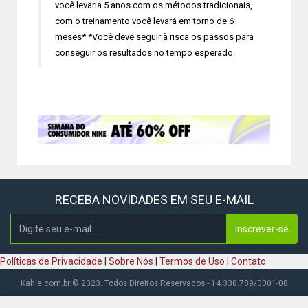
você levaria 5 anos com os métodos tradicionais,
com o treinamento você levará em torno de 6
meses* *Você deve seguir à risca os passos para
conseguir os resultados no tempo esperado.
RECEBA NOVIDADES EM SEU E-MAIL
Inscrever-se
Políticas de Privacidade
|
Sobre Nós
|
Termos de Uso
|
Contato
Kahle.com.br © 2023. Todos Direitos Reservados - 14.338.789/0001-08