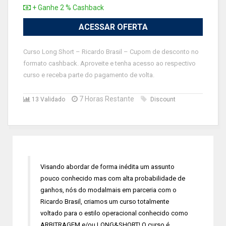
+ Ganhe 2 % Cashback
ACESSAR OFERTA
Curso Long Short – Ricardo Brasil – Cupom de desconto no
formato cashback. Aproveite e tenha acesso ao respectivo
curso e receba parte do pagamento de volta.
7 Horas Restante
13 Validado
Discount
Visando abordar de forma inédita um assunto
pouco conhecido mas com alta probabilidade de
ganhos, nós do modalmais em parceria com o
Ricardo Brasil, criamos um curso totalmente
voltado para o estilo operacional conhecido como
ARBITRAGEM e/ou LONG&SHORT! O curso é