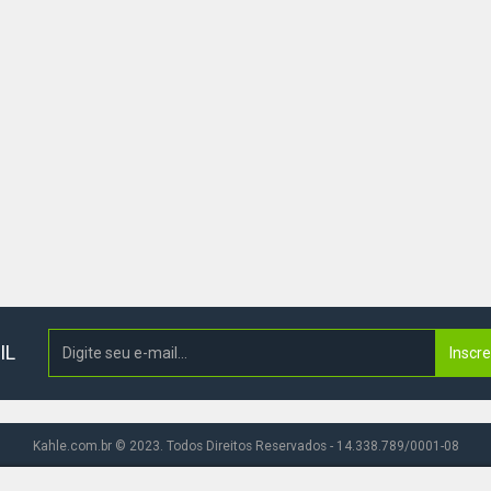
IL
Inscr
Kahle.com.br © 2023. Todos Direitos Reservados - 14.338.789/0001-08