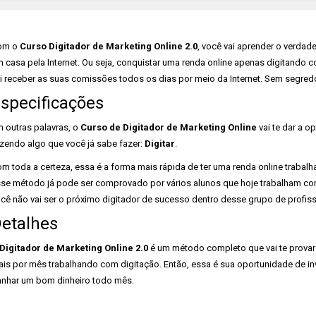
om o
Curso Digitador de Marketing Online 2.0
, você vai aprender o verdad
 casa pela Internet. Ou seja, conquistar uma renda online apenas digitando 
i receber as suas comissões todos os dias por meio da Internet. Sem segred
specificações
 outras palavras, o
Curso de Digitador de Marketing Online
vai te dar a o
zendo algo que você já sabe fazer:
Digitar
.
m toda a certeza, essa é a forma mais rápida de ter uma renda online trabal
se método já pode ser comprovado por vários alunos que hoje trabalham c
cê não vai ser o próximo digitador de sucesso dentro desse grupo de profiss
etalhes
Digitador de Marketing Online 2.0
é um método completo que vai te provar 
ais por mês trabalhando com digitação. Então, essa é sua oportunidade de inv
nhar um bom dinheiro todo mês.