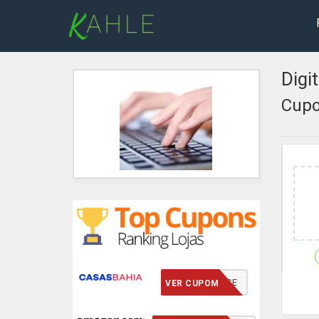
Digi
Cupo
VCMERECE
VER CUPOM