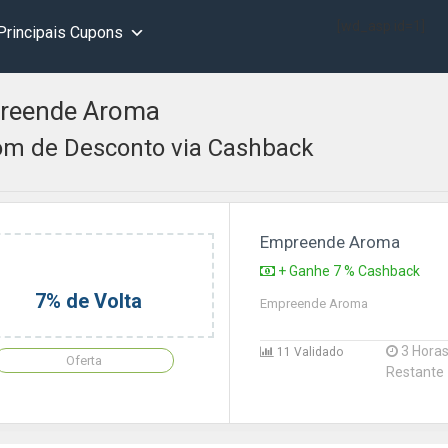
[wd_asp id=1]
Principais Cupons
reende Aroma
m de Desconto via Cashback
Empreende Aroma
+ Ganhe 7 % Cashback
7% de Volta
Empreende Aroma
3 Hora
11 Validado
Oferta
Restante