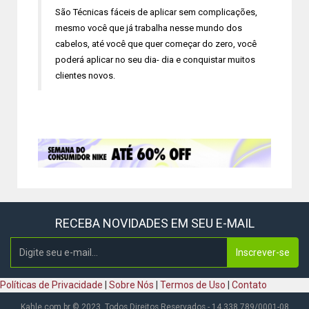
São Técnicas fáceis de aplicar sem complicações,
mesmo você que já trabalha nesse mundo dos
cabelos, até você que quer começar do zero, você
poderá aplicar no seu dia- dia e conquistar muitos
clientes novos.
RECEBA NOVIDADES EM SEU E-MAIL
Inscrever-se
Políticas de Privacidade
|
Sobre Nós
|
Termos de Uso
|
Contato
Kahle.com.br © 2023. Todos Direitos Reservados - 14.338.789/0001-08