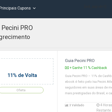
[wd_asp id=1]
Principais Cupons
 Pecini PRO
recimento
Guia Pecini PRO
+ Ganhe 11 % Cashback
11% de Volta
Guia Pecini PRO – 11% de Cash
ebook é feito pelo Isa Pecini At
seguidores em suas áreas de me
Oferta
mais prestigiadas do Brasil, e 
4 Hora
3 Validado
Restante