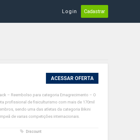
Login
Cadastrar
ACESSAR OFERTA
back – Reembolso para categoria Emagrecimento – O
leta profissional de fisiculturismo com mais de 170mil
mbros, sendo uma das atletas da categoria Bikini
campeã de varias competições internacionais.
s
Discount