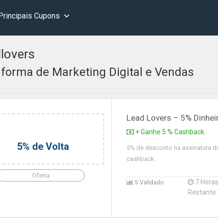
[wd_asp id=1]
Principais Cupons
lovers
aforma de Marketing Digital e Vendas
Lead Lovers – 5% Dinhei
+ Ganhe 5 % Cashback
5% de Volta
5% de desconto na assinatura d
cashback.
Oferta
7 Hora
5 Validado
Restante