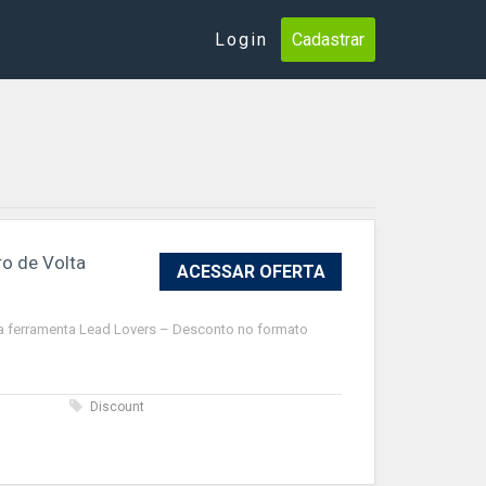
Login
Cadastrar
ro de Volta
ACESSAR OFERTA
a ferramenta Lead Lovers – Desconto no formato
s
Discount