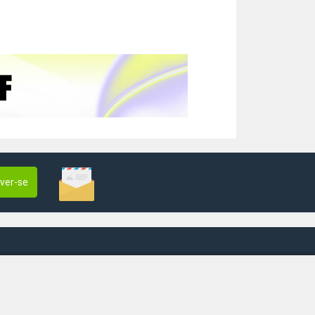
ever-se