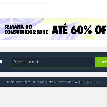
IL
Inscr
Kahle.com.br © 2023. Todos Direitos Reservados - 14.338.789/0001-08