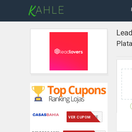
Lead
Plat
VCMERECE
VER CUPOM