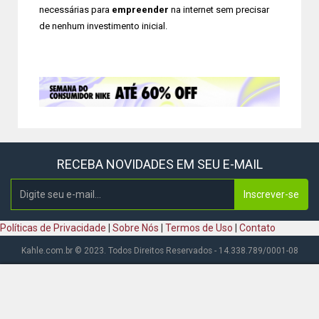
necessárias para
empreender
na internet sem precisar
de nenhum investimento inicial.
RECEBA NOVIDADES EM SEU E-MAIL
Inscrever-se
Políticas de Privacidade
|
Sobre Nós
|
Termos de Uso
|
Contato
Kahle.com.br © 2023. Todos Direitos Reservados - 14.338.789/0001-08